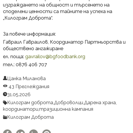
изграждането на общност и търсенето на
споделени ценности са тайните на успеха на
„Килограм Доброта“.
За повече информация:
Гавраил Гавраилов, Координатор Партньорства и
обществено ангажиране
ел. поща:
gavrailov@bgfoodbank.org
тел.: 0876 406 707
Цанка Миланова
43 Преглеждания
31.05.2026
Килограм доброта,
Доброволци,
Дарена храна,
координатори,
тразиционна кампания
Килограм Доброта