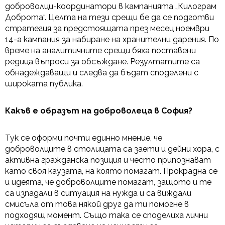
доброволци-координатори в кампанията „Килограм
Доброта“. Целта на тези срещи бе да се подготви
стратегия за предстоящата през месец ноември
14-а кампания за набиране на хранителни дарения. По
време на аналитичните срещи бяха поставени
редица въпроси за обсъждане. Резултатите са
обнадеждаващи и следва да бъдат споделени с
широката публика.
Какъв е образът на доброволеца в София?
Тук се оформи почти единно мнение, че
доброволците в столицата са заети и дейни хора, с
активна гражданска позиция и често припознават
като своя каузата, на която помагат. Прокрадна се
и идеята, че доброволците помагат, защото и те
са изпадали в ситуация на нужда и са виждали
смисъла от това някой друг да ти помогне в
подходящ момент. Също така се споделиха лични