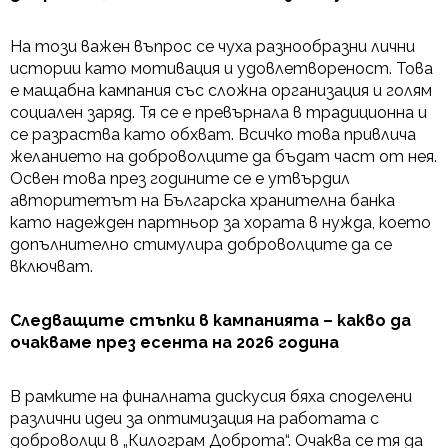
На този важен въпрос се чуха разнообразни лични
истории като мотивация и удовлетвореност. Това
е мащабна кампания със сложна организация и голям
социален заряд. Тя се е превърнала в традиционна и
се разраства като обхват. Всичко това привлича
желанието на доброволците да бъдат част от нея.
Освен това през годините се е утвърдил
авторитетът на Българска хранителна банка
като надежден партньор за хората в нужда, което
допълнително стимулира доброволците да се
включват.
Следващите стъпки в кампанията – какво да
очакваме през есента на 2026 година
В рамките на финалната дискусия бяха споделени
различни идеи за оптимизация на работата с
доброволци в „Килограм Доброта“. Очаква се тя да