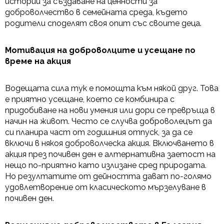
истории за създаване на ценности за
доброволчество в семейната среда, където
родители споделят своя опит със своите деца.
Мотивация на доброволците и усещане по
време на акция
Водещата сила тук е помощта към някой друг. Това
е приятно усещане, което се комбинира с
придобиване на нови умения или дори се превръща в
начин на живот. Често се случва доброволецът да
си планира част от годишния отпуск, за да се
включи в някоя доброволческа акция. Включването в
акция през почивен ден е алтернативна заетост на
нещо по-приятно като излизане сред природата.
Но резултатите от дейността дават по-голямо
удовлетворение от класическото мързелуване в
почивен ден.