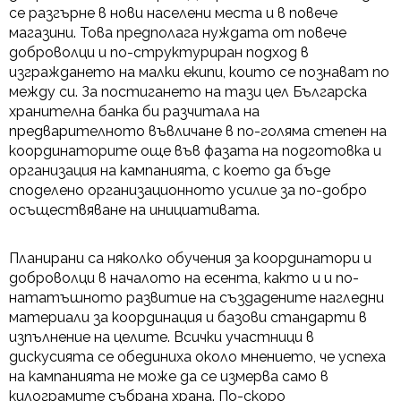
се разгърне в нови населени места и в повече
магазини. Това предполага нуждата от повече
доброволци и по-структуриран подход в
изграждането на малки екипи, които се познават по
между си. За постигането на тази цел Българска
хранителна банка би разчитала на
предварителното въвличане в по-голяма степен на
координаторите още във фазата на подготовка и
организация на кампанията, с което да бъде
споделено организационното усилие за по-добро
осъществяване на инициативата.
Планирани са няколко обучения за координатори и
доброволци в началото на есента, както и и по-
нататъшното развитие на създадените нагледни
материали за координация и базови стандарти в
изпълнение на целите. Всички участници в
дискусията се обединиха около мнението, че успеха
на кампанията не може да се измерва само в
килограмите събрана храна. По-скоро