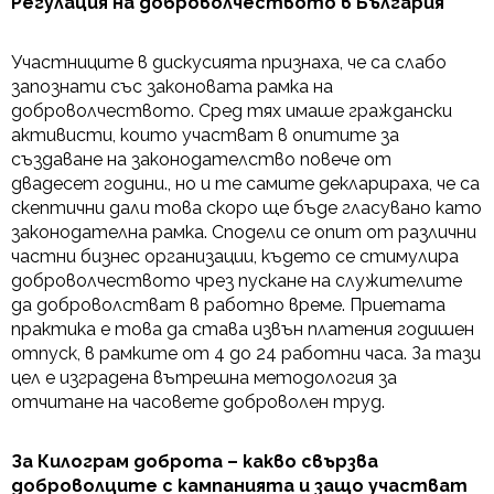
Регулация на доброволчеството в България
Участниците в дискусията признаха, че са слабо
запознати със законовата рамка на
доброволчеството. Сред тях имаше граждански
активисти, които участват в опитите за
създаване на законодателство повече от
двадесет години., но и те самите декларираха, че са
скептични дали това скоро ще бъде гласувано като
законодателна рамка. Сподели се опит от различни
частни бизнес организации, където се стимулира
доброволчеството чрез пускане на служителите
да доброволстват в работно време. Приетата
практика е това да става извън платения годишен
отпуск, в рамките от 4 до 24 работни часа. За тази
цел е изградена вътрешна методология за
отчитане на часовете доброволен труд.
За Килограм доброта – какво свързва
доброволците с кампанията и защо участват