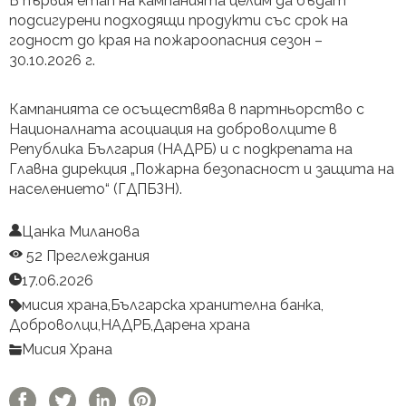
В първия етап на кампанията целим да бъдат
подсигурени подходящи продукти със срок на
годност до края на пожароопасния сезон –
30.10.2026 г.
Кампанията се осъществява в партньорство с
Националната асоциация на доброволците в
Република България (НАДРБ) и с подкрепата на
Главна дирекция „Пожарна безопасност и защита на
населението“ (ГДПБЗН).
Цанка Миланова
52 Преглеждания
17.06.2026
мисия храна,
Българска хранителна банка,
Доброволци,
НАДРБ,
Дарена храна
Мисия Храна