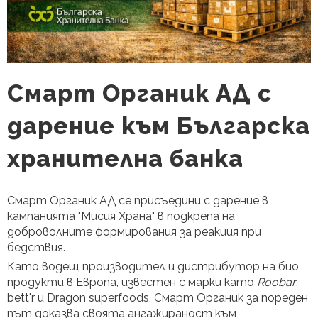
Смарт Органик АД с
дарение към Българска
хранителна банка
Смарт Органик АД се присъедини с дарение в
кампанията "Мисия Храна" в подкрепа на
доброволните формирования за реакция при
бедствия.
Като водещ производител и дистрибутор на био
продукти в Европа, известен с марки като
Roobar
,
bett'r и Dragon superfoods, Смарт Органик за пореден
път доказва своята ангажираност към