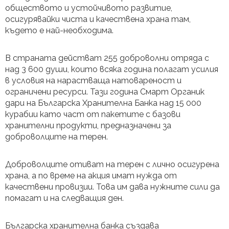
обществото и устойчивото развитие,
осигурявайки чиста и качествена храна там,
където е най-необходима.
В страната действат 255 доброволни отряда с
над 3 600 души, които всяка година полагат усилия
в условия на нарастваща натовареност и
ограничени ресурси. Тази година Смарт Органик
дари на Българска Хранителна Банка над 15 000
курабии като част от пакетите с базови
хранителни продукти, предназначени за
доброволците на терен.
Доброволците отиват на терен с лично осигурена
храна, а по време на акция имат нужда от
качествени провизии. Това им дава нужните сили да
помагат и на следващия ден.
Българска хранителна банка създава