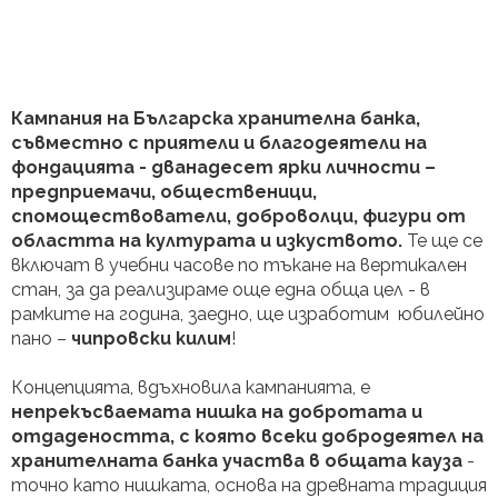
Кампания на Българска хранителна банка,
съвместно с приятели и благодеятели на
фондацията - дванадесет ярки личности –
предприемачи, общественици,
спомоществователи, доброволци, фигури от
областта на културата и изкуството.
Те ще се
включат в учебни часове по тъкане на вертикален
стан, за да реализираме още една обща цел - в
рамките на година, заедно, ще изработим юбилейно
пано –
чипровски килим
!
Концепцията, вдъхновила кампанията, е
непрекъсваемата нишка на добротата и
отдадеността, с която всеки добродеятел на
хранителната банка участва в общата кауза
-
точно като нишката, основа на древната традиция