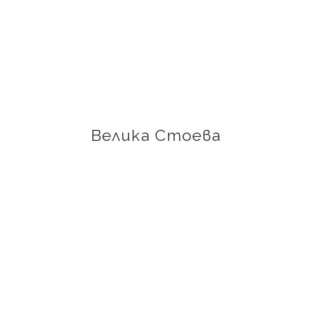
Велика Стоева
Потомствен майстор на чипровски килими, домакин
на кампанията „Безкрайната нишка“